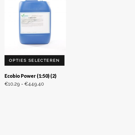
OPTIES SELECTEREN
Ecobio Power (1:50) (2)
Prijsklasse:
€
10.29
-
€
449.40
€10.29
tot
€449.40