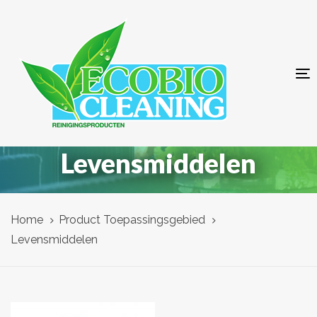
Skip
Skip
links
to
primary
navigation
T
Skip
n
to
content
Levensmiddelen
Home
Product Toepassingsgebied
Levensmiddelen