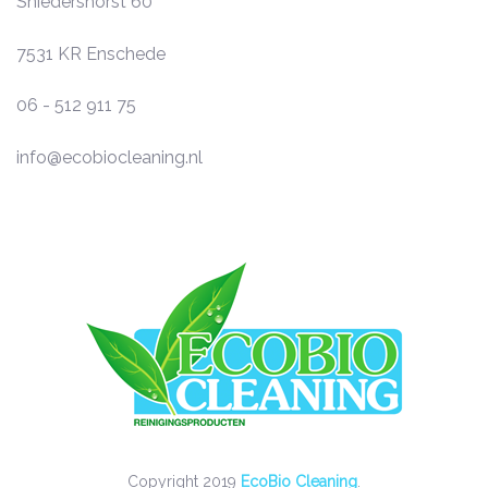
Sniedershorst 60
7531 KR
Enschede
06 - 512 911 75
info@ecobiocleaning.nl
Copyright 2019
EcoBio Cleaning
.