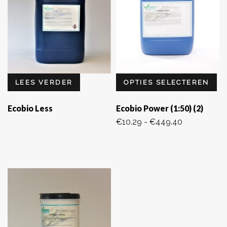
LEES VERDER
OPTIES SELECTEREN
Ecobio Less
Ecobio Power (1:50) (2)
Prijsklasse:
€
10.29
-
€
449.40
€10.29
tot
€449.40