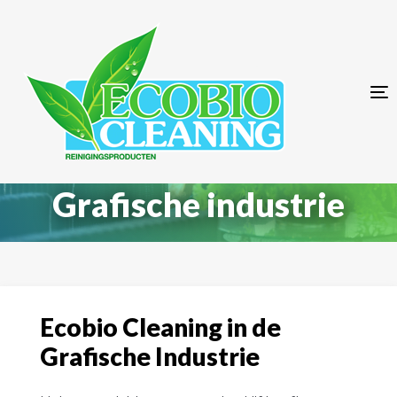
Skip
Skip
links
to
primary
navigation
T
Skip
n
to
content
Grafische industrie
Ecobio Cleaning in de
Grafische Industrie