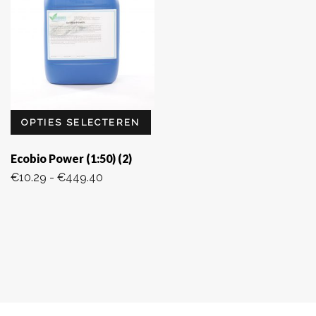
OPTIES SELECTEREN
Ecobio Power (1:50) (2)
Prijsklasse:
€
10.29
-
€
449.40
€10.29
tot
€449.40