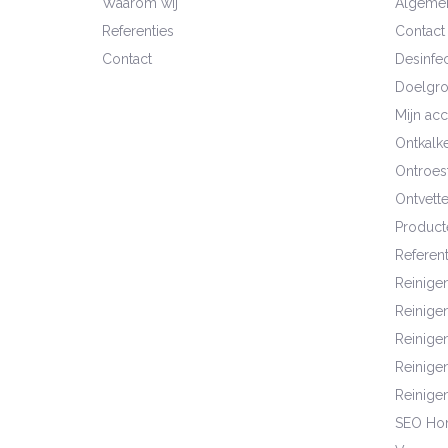
Waarom wij
Algeme
Referenties
Contact
Contact
Desinfec
Doelgr
Mijn ac
Ontkalk
Ontroes
Ontvett
Product
Referent
Reinige
Reinige
Reinigen
Reinige
Reinige
SEO Ho