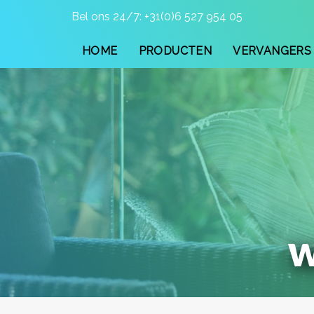
Skip
Skip
Bel ons 24/7: +
31(0)6 527 954 05
links
to
primary
HOME
PRODUCTEN
VERVANGERS 
navigation
Skip
to
content
w