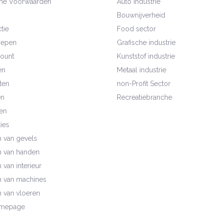
ne Voorwaarden
Auto Industrie
Bouwnijverheid
tie
Food sector
oepen
Grafische industrie
count
Kunststof industrie
en
Metaal industrie
ten
non-Profit Sector
en
Recreatiebranche
en
ies
n van gevels
n van handen
 van interieur
n van machines
n van vloeren
mepage