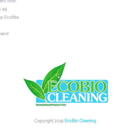
ers voor:
wij
p EcoXtra
mand
Copyright 2019
EcoBio Cleaning
.