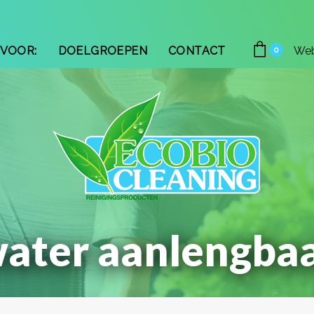
VOOR:
DOELGROEPEN
CONTACT
We
0
ater aanlengba