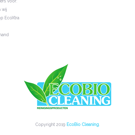
ers voor:
wij
p EcoXtra
mand
Copyright 2019
EcoBio Cleaning
.