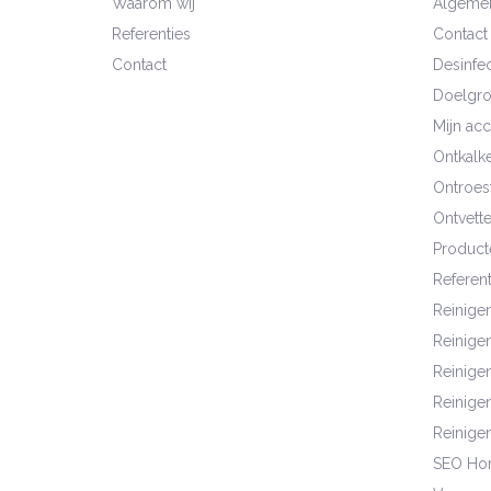
Waarom wij
Algeme
Referenties
Contact
Contact
Desinfec
Doelgr
Mijn ac
Ontkalk
Ontroes
Ontvett
Product
Referent
Reinige
Reinige
Reinigen
Reinige
Reinige
SEO Ho