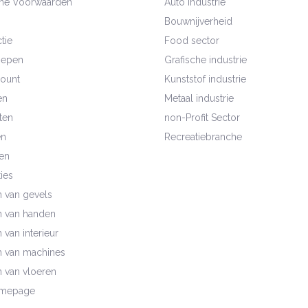
ne Voorwaarden
Auto Industrie
Bouwnijverheid
tie
Food sector
oepen
Grafische industrie
count
Kunststof industrie
en
Metaal industrie
ten
non-Profit Sector
en
Recreatiebranche
en
ies
n van gevels
n van handen
 van interieur
n van machines
n van vloeren
mepage