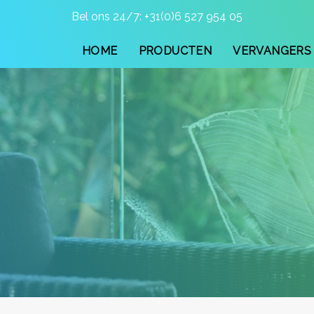
Skip
Skip
Bel ons 24/7: +
31(0)6 527 954 05
links
to
primary
HOME
PRODUCTEN
VERVANGERS 
navigation
Skip
to
content