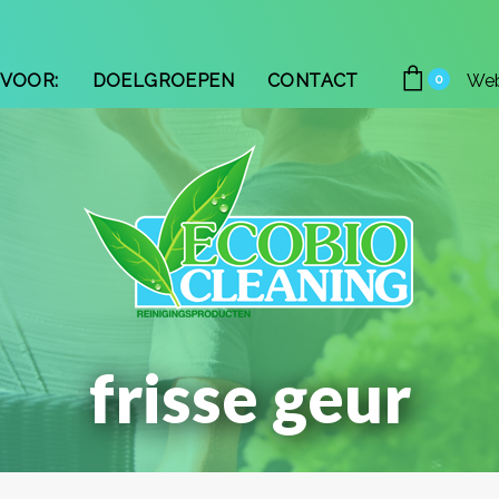
VOOR:
DOELGROEPEN
CONTACT
We
0
frisse geur