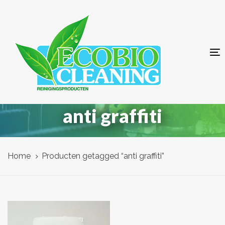
Skip
Skip
links
to
primary
navigation
T
Skip
n
to
content
anti graffiti
Home
Producten getagged “anti graffiti”