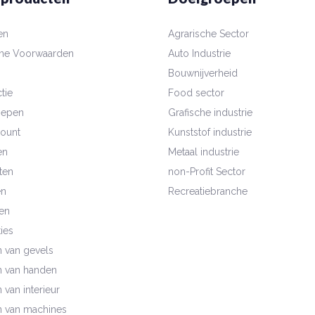
en
Agrarische Sector
ne Voorwaarden
Auto Industrie
Bouwnijverheid
tie
Food sector
oepen
Grafische industrie
count
Kunststof industrie
en
Metaal industrie
ten
non-Profit Sector
en
Recreatiebranche
en
ies
n van gevels
n van handen
 van interieur
n van machines