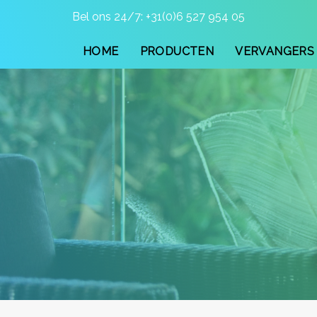
Skip
Skip
Bel ons 24/7: +
31(0)6 527 954 05
links
to
primary
HOME
PRODUCTEN
VERVANGERS 
navigation
Skip
to
content