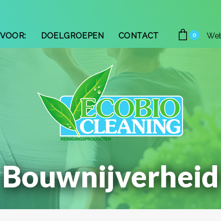
VOOR:
DOELGROEPEN
CONTACT
We
0
Bouwnijverheid