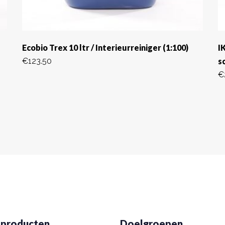
Ecobio Trex 10 ltr / Interieurreiniger (1:100)
I
€
123.50
s
€
 producten
Doelgroepen