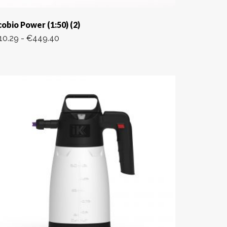
cobio Power (1:50) (2)
10.29
-
€
449.40