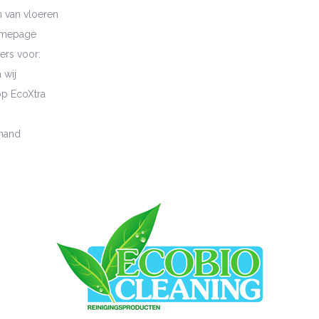
n van vloeren
mepage
ers voor:
wij
p EcoXtra
mand