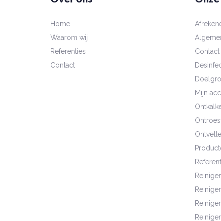
Home
Afreken
Waarom wij
Algeme
Referenties
Contact
Contact
Desinfec
Doelgr
Mijn ac
Ontkalk
Ontroes
Ontvett
Product
Referent
Reinige
Reinige
Reinigen
Reinige