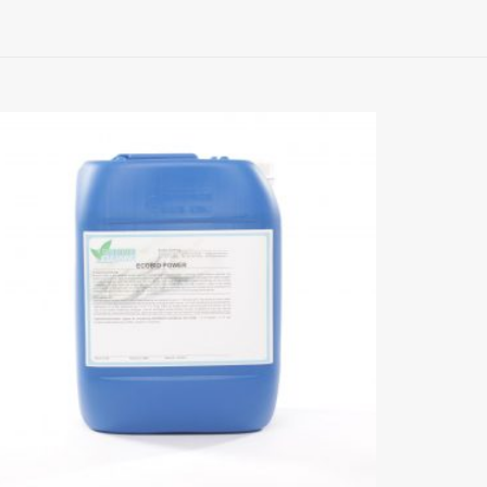
ijsklasse:
10.29
t
449.40