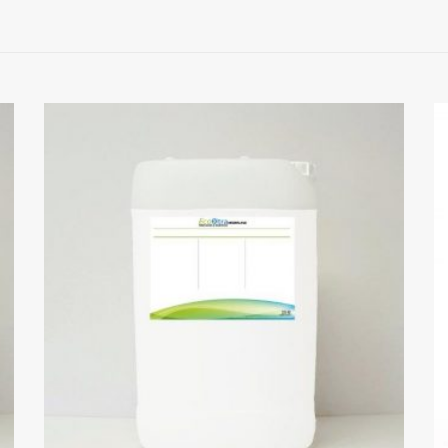
Pr
€
to
€